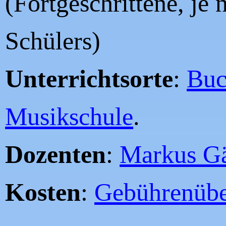
(Fortgeschrittene, j
Schülers)
Unterrichtsorte
:
Buc
Musikschule
.
Dozenten
:
Markus Gä
Kosten
:
Gebührenübe